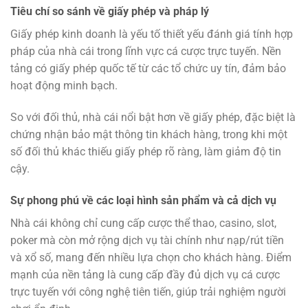
Tiêu chí so sánh về giấy phép và pháp lý
Giấy phép kinh doanh là yếu tố thiết yếu đánh giá tính hợp
pháp của nhà cái trong lĩnh vực cá cược trực tuyến. Nền
tảng có giấy phép quốc tế từ các tổ chức uy tín, đảm bảo
hoạt động minh bạch.
So với đối thủ, nhà cái nổi bật hơn về giấy phép, đặc biệt là
chứng nhận bảo mật thông tin khách hàng, trong khi một
số đối thủ khác thiếu giấy phép rõ ràng, làm giảm độ tin
cậy.
Sự phong phú về các loại hình sản phẩm và cả dịch vụ
Nhà cái không chỉ cung cấp cược thể thao, casino, slot,
poker mà còn mở rộng dịch vụ tài chính như nạp/rút tiền
và xổ số, mang đến nhiều lựa chọn cho khách hàng. Điểm
mạnh của nền tảng là cung cấp đầy đủ dịch vụ cá cược
trực tuyến với công nghệ tiên tiến, giúp trải nghiệm người