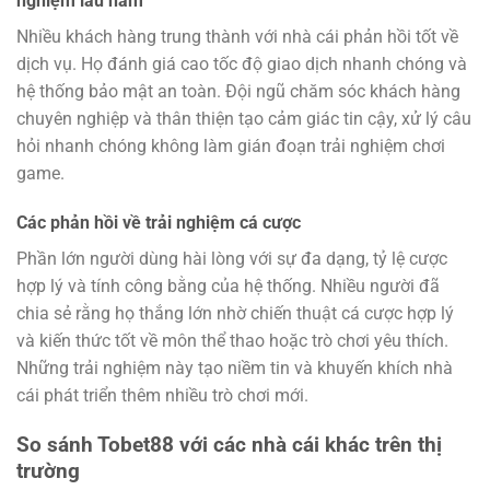
nghiệm lâu năm
Nhiều khách hàng trung thành với nhà cái phản hồi tốt về
dịch vụ. Họ đánh giá cao tốc độ giao dịch nhanh chóng và
hệ thống bảo mật an toàn. Đội ngũ chăm sóc khách hàng
chuyên nghiệp và thân thiện tạo cảm giác tin cậy, xử lý câu
hỏi nhanh chóng không làm gián đoạn trải nghiệm chơi
game.
Các phản hồi về trải nghiệm cá cược
Phần lớn người dùng hài lòng với sự đa dạng, tỷ lệ cược
hợp lý và tính công bằng của hệ thống. Nhiều người đã
chia sẻ rằng họ thắng lớn nhờ chiến thuật cá cược hợp lý
và kiến thức tốt về môn thể thao hoặc trò chơi yêu thích.
Những trải nghiệm này tạo niềm tin và khuyến khích nhà
cái phát triển thêm nhiều trò chơi mới.
So sánh Tobet88 với các nhà cái khác trên thị
trường