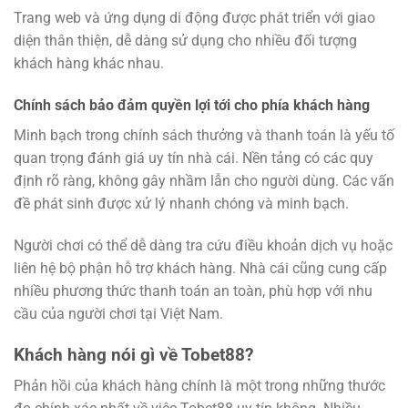
Trang web và ứng dụng di động được phát triển với giao
diện thân thiện, dễ dàng sử dụng cho nhiều đối tượng
khách hàng khác nhau.
Chính sách bảo đảm quyền lợi tới cho phía khách hàng
Minh bạch trong chính sách thưởng và thanh toán là yếu tố
quan trọng đánh giá uy tín nhà cái. Nền tảng có các quy
định rõ ràng, không gây nhầm lẫn cho người dùng. Các vấn
đề phát sinh được xử lý nhanh chóng và minh bạch.
Người chơi có thể dễ dàng tra cứu điều khoản dịch vụ hoặc
liên hệ bộ phận hỗ trợ khách hàng. Nhà cái cũng cung cấp
nhiều phương thức thanh toán an toàn, phù hợp với nhu
cầu của người chơi tại Việt Nam.
Khách hàng nói gì về Tobet88?
Phản hồi của khách hàng chính là một trong những thước