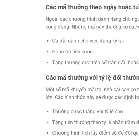
Các mã thưởng theo ngày hoặc t
Ngoài các chương trình dành riêng cho ngư
cộng đồng. Những mã này thường có các 
Ưu đãi dành cho việc đăng ký lại
Hoàn trả tiền cược
Tặng thưởng dựa trên số trận đấu hoặc 
Các mã thưởng với tỷ lệ đổi thưở
Một số mã khuyến mãi tại nhà cái còn có 
lớn. Các hình thức này sẽ được xác định 
Thưởng cược thắng với tỷ lệ cao
Tặng tiền thưởng theo tỷ lệ phần trăm 
Chương trình tích lũy điểm số để đổi q