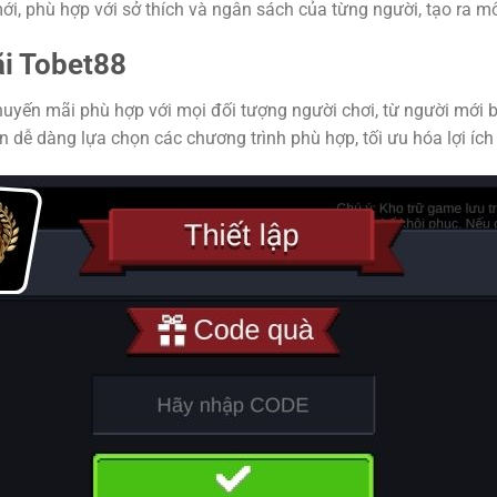
i, phù hợp với sở thích và ngân sách của từng người, tạo ra môi
i Tobet88
huyến mãi phù hợp với mọi đối tượng người chơi, từ người mới 
n dễ dàng lựa chọn các chương trình phù hợp, tối ưu hóa lợi ích