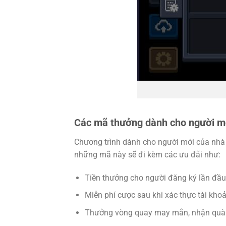
Các mã thưởng dành cho người m
Chương trình dành cho người mới của nhà 
những mã này sẽ đi kèm các ưu đãi như:
Tiền thưởng cho người đăng ký lần đầu
Miễn phí cược sau khi xác thực tài kho
Thưởng vòng quay may mắn, nhận quà 