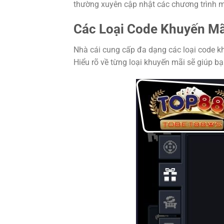
thường xuyên cập nhật các chương trình mớ
Các Loại Code Khuyến Mã
Nhà cái cung cấp đa dạng các loại code k
Hiểu rõ về từng loại khuyến mãi sẽ giúp bạ