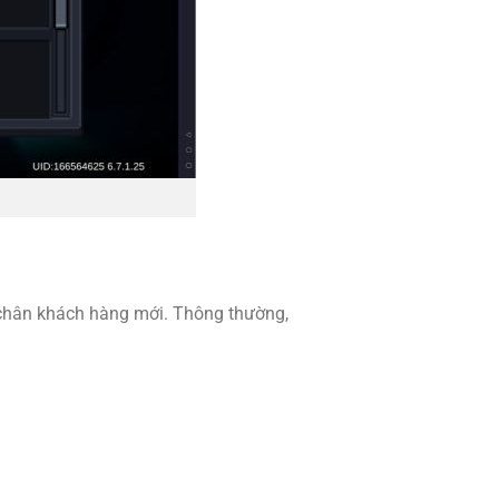
 chân khách hàng mới. Thông thường,