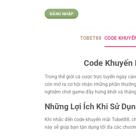
Chuyển
đến
ĐĂNG NHẬP
nội
dung
TOBET88
CODE KHUYẾ
Code Khuyến 
Trong thế giới cá cược trực tuyến ngày cà
còn mở ra cơ hội nhận những phần thưởng g
nghiệm chơi game đầy hứng khởi và thăng
Những Lợi Ích Khi Sử Dụ
Khi nhắc đến code khuyến mãi Tobet88, chắ
này sẽ giúp bạn tận dụng tối đa các chươn