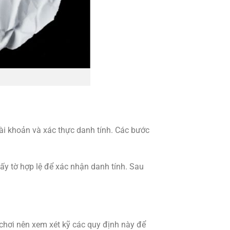
ài khoản và xác thực danh tính. Các bước
y tờ hợp lệ để xác nhận danh tính. Sau
 chơi nên xem xét kỹ các quy định này để