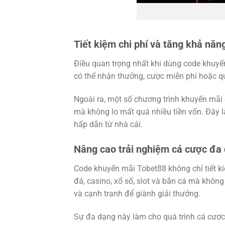
Tiết kiệm chi phí và tăng khả năn
Điều quan trọng nhất khi dùng code khuyến 
có thể nhận thưởng, cược miễn phí hoặc qu
Ngoài ra, một số chương trình khuyến mãi 
mà không lo mất quá nhiều tiền vốn. Đây 
hấp dẫn từ nhà cái.
Nâng cao trải nghiệm cá cược đa
Code khuyến mãi Tobet88 không chỉ tiết k
đá, casino, xổ số, slot và bắn cá mà khôn
và cạnh tranh để giành giải thưởng.
Sự đa dạng này làm cho quá trình cá cược 